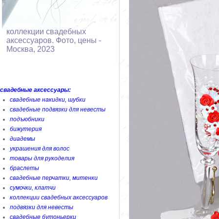
коллекции свадебных
аксессуаров. Фото, цены -
Москва, 2023
свадебные аксессуары:
свадебные накидки, шубки
свадебные подвязки для невесты
подъюбники
бижутерия
диадемы
украшения для волос
товары для рукоделия
браслеты
свадебные перчатки, митенки
сумочки, клатчи
коллекции свадебных аксессуаров
подвязки для невесты
свадебные бутоньерки