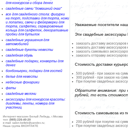
для конкурсов и сбора денег
свадебные свечи "домашний очаг"
все для свадебного стола: фигурки
на торт, подставки для торта, ножи
и лопатки, свечи и фейерверки для
Уважаемые посетители наше
торта, салфетки, сервировочные
кольца для салфеток, декоративные
Эти свадебные аксессуары
пробки для бутылок
свадебные украшения для
заказать доставку аксессуаров
автомобилей
заказать доставку аксессуаров
свадебные букеты невесты
заказать самовывоз аксессуаро
заказать отправку аксессуаров
свадебная обувь
свадебные подарки, конверты для
Стоимость доставки курьер
денег
бонбоньерки, подарки для гостей
500 рублей - при заказе на сум
белье для невесты
300 рублей - при заказе на сум
При покупке свадебных аксессу
небесные фонарики
фаты
Обратите внимание: при о
свадебные мелочи
рублей, то есть стоимост
аксессуары для конкурсов красоты:
диадемы, ленты, номера для
участниц
Стоимость самовывоза из по
Интернет-магазин Белый Лебедь, г.Москва
тел:
(985) 226-40-20
200 рублей при покупке на сумм
e-mail: salon-belleb@yandex.ru;
При покупке свадебных аксессу
Наша группа ВКОНТАКТЕ