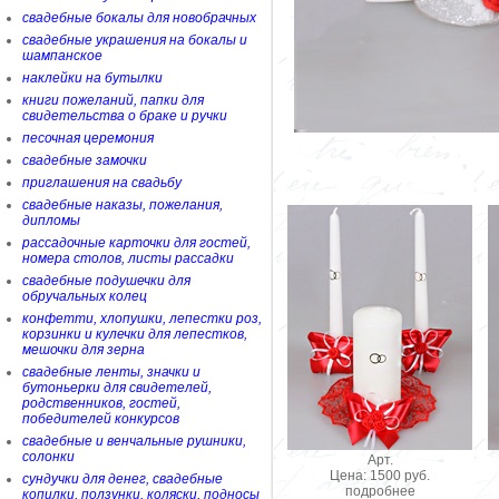
свадебные бокалы для новобрачных
свадебные украшения на бокалы и
шампанское
наклейки на бутылки
книги пожеланий, папки для
свидетельства о браке и ручки
песочная церемония
свадебные замочки
приглашения на свадьбу
свадебные наказы, пожелания,
дипломы
рассадочные карточки для гостей,
номера столов, листы рассадки
свадебные подушечки для
обручальных колец
конфетти, хлопушки, лепестки роз,
корзинки и кулечки для лепестков,
мешочки для зерна
свадебные ленты, значки и
бутоньерки для свидетелей,
родственников, гостей,
победителей конкурсов
свадебные и венчальные рушники,
солонки
Арт.
Цена: 1500 руб.
сундучки для денег, свадебные
подробнее
копилки, ползунки, коляски, подносы