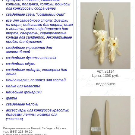
сундучки для денег, свадебные
копилки, ползунки, коляски, подносы
для конкурсов и сбора денег
свадебные свечи "домашний очаг"
все для свадебного стола: фигурки
на торт, подставки для торта, ножи
и лопатки, свечи и фейерверки для
торта, салфетки, сервировочные
кольца для салфеток, декоративные
пробки для бутылок
свадебные украшения для
автомобилей
свадебные букеты невесты
свадебная обувь
свадебные подарки, конверты для
Арт. 21114
денег
Цена: 1350 руб.
бонбоньерки, подарки для гостей
подробнее
белье для невесты
небесные фонарики
фаты
свадебные мелочи
аксессуары для конкурсов красоты:
диадемы, ленты, номера для
участниц
Интернет-магазин Белый Лебедь, г.Москва
тел:
(985) 226-40-20
e-mail: salon-belleb@yandex.ru;