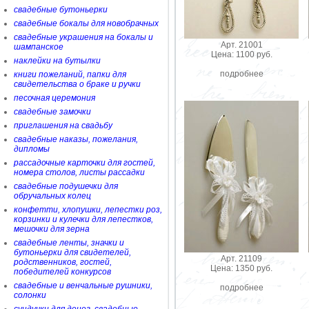
свадебные бутоньерки
свадебные бокалы для новобрачных
свадебные украшения на бокалы и
Арт. 21001
шампанское
Цена: 1100 руб.
наклейки на бутылки
подробнее
книги пожеланий, папки для
свидетельства о браке и ручки
песочная церемония
свадебные замочки
приглашения на свадьбу
свадебные наказы, пожелания,
дипломы
рассадочные карточки для гостей,
номера столов, листы рассадки
свадебные подушечки для
обручальных колец
конфетти, хлопушки, лепестки роз,
корзинки и кулечки для лепестков,
мешочки для зерна
свадебные ленты, значки и
бутоньерки для свидетелей,
Арт. 21109
родственников, гостей,
Цена: 1350 руб.
победителей конкурсов
свадебные и венчальные рушники,
подробнее
солонки