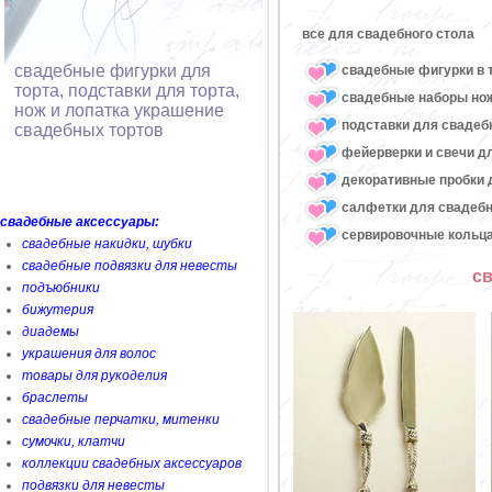
все для свадебного стола
свадебные фигурки для
свадебные фигурки в 
торта, подставки для торта,
свадебные наборы нож
нож и лопатка украшение
подставки для свадеб
свадебных тортов
фейерверки и свечи д
декоративные пробки 
салфетки для свадебн
свадебные аксессуары:
сервировочные кольца
свадебные накидки, шубки
свадебные подвязки для невесты
св
подъюбники
бижутерия
диадемы
украшения для волос
товары для рукоделия
браслеты
свадебные перчатки, митенки
сумочки, клатчи
коллекции свадебных аксессуаров
подвязки для невесты