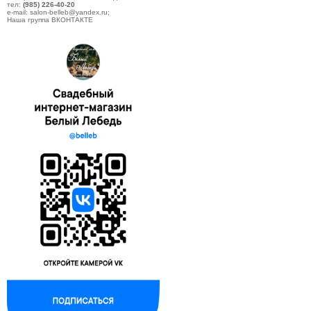
тел:
(985) 226-40-20
e-mail: salon-belleb@yandex.ru;
Наша группа ВКОНТАКТЕ