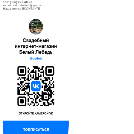
тел:
(985) 226-40-20
e-mail: salon-belleb@yandex.ru;
Наша группа ВКОНТАКТЕ