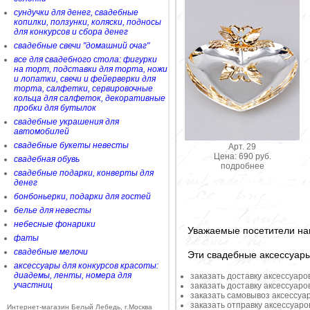
сундучки для денег, свадебные
копилки, ползунки, коляски, подносы
для конкурсов и сбора денег
свадебные свечи "домашний очаг"
все для свадебного стола: фигурки
на торт, подставки для торта, ножи
и лопатки, свечи и фейерверки для
торта, салфетки, сервировочные
кольца для салфеток, декоративные
пробки для бутылок
свадебные украшения для
автомобилей
свадебные букеты невесты
Арт. 29
Цена: 690 руб.
свадебная обувь
подробнее
свадебные подарки, конверты для
денег
бонбоньерки, подарки для гостей
белье для невесты
небесные фонарики
Уважаемые посетители на
фаты
свадебные мелочи
Эти свадебные аксессуар
аксессуары для конкурсов красоты:
диадемы, ленты, номера для
заказать доставку аксессуаро
участниц
заказать доставку аксессуаро
заказать самовывоз аксессуа
заказать отправку аксессуар
Интернет-магазин Белый Лебедь, г.Москва