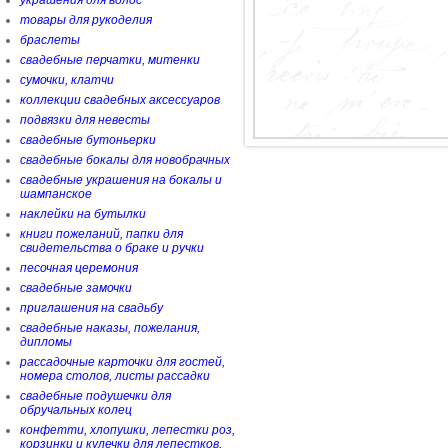
украшения для волос
товары для рукоделия
браслеты
свадебные перчатки, митенки
сумочки, клатчи
коллекции свадебных аксессуаров
подвязки для невесты
свадебные бутоньерки
свадебные бокалы для новобрачных
свадебные украшения на бокалы и
шампанское
наклейки на бутылки
книги пожеланий, папки для
свидетельства о браке и ручки
песочная церемония
свадебные замочки
приглашения на свадьбу
свадебные наказы, пожелания,
дипломы
рассадочные карточки для гостей,
номера столов, листы рассадки
свадебные подушечки для
обручальных колец
конфетти, хлопушки, лепестки роз,
корзинки и кулечки для лепестков,