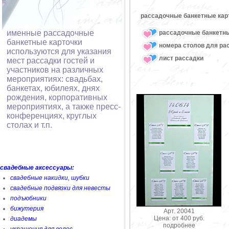
рассадочные банкетные карт
именные рассадочные
рассадочные банкетны
банкетные карточки
номера столов для ра
используются для указания
лист рассадки
мест рассадки гостей и
участников на различных
мероприятиях: свадьбах,
банкетах, юбилеях, днях
рождения, корпоративных
мероприятиях, а также пресс-
конференциях, круглых
столах и т.п.
свадебные аксессуары:
свадебные накидки, шубки
свадебные подвязки для невесты
подъюбники
бижутерия
Арт. 20041
Цена: от 400 руб.
диадемы
подробнее