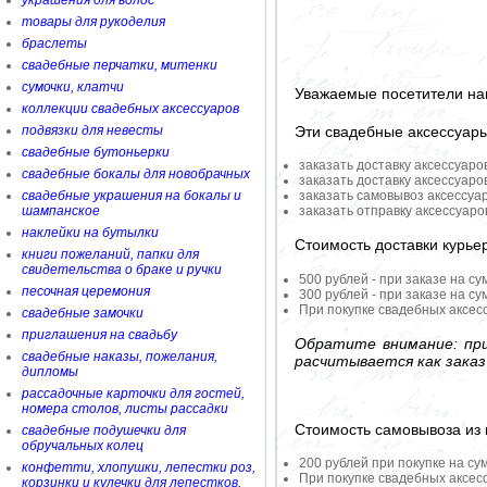
украшения для волос
товары для рукоделия
браслеты
свадебные перчатки, митенки
сумочки, клатчи
Уважаемые посетители на
коллекции свадебных аксессуаров
Эти свадебные аксессуар
подвязки для невесты
свадебные бутоньерки
заказать доставку аксессуаро
свадебные бокалы для новобрачных
заказать доставку аксессуаро
заказать самовывоз аксессуа
свадебные украшения на бокалы и
заказать отправку аксессуар
шампанское
наклейки на бутылки
Стоимость доставки курье
книги пожеланий, папки для
свидетельства о браке и ручки
500 рублей - при заказе на су
песочная церемония
300 рублей - при заказе на су
При покупке свадебных аксесс
свадебные замочки
приглашения на свадьбу
Обратите внимание: при
свадебные наказы, пожелания,
расчитывается как заказ
дипломы
рассадочные карточки для гостей,
номера столов, листы рассадки
Стоимость самовывоза из 
свадебные подушечки для
обручальных колец
200 рублей при покупке на су
конфетти, хлопушки, лепестки роз,
При покупке свадебных аксесс
корзинки и кулечки для лепестков,