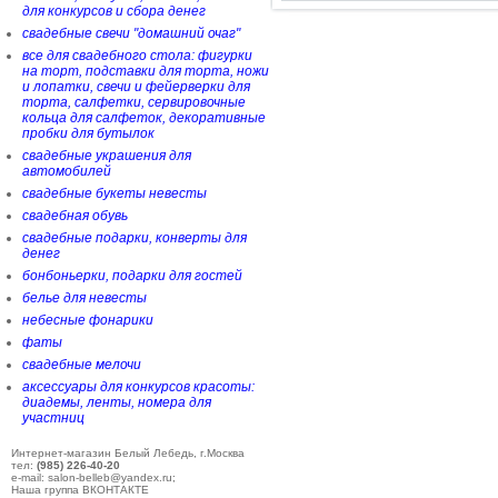
для конкурсов и сбора денег
свадебные свечи "домашний очаг"
все для свадебного стола: фигурки
на торт, подставки для торта, ножи
и лопатки, свечи и фейерверки для
торта, салфетки, сервировочные
кольца для салфеток, декоративные
пробки для бутылок
свадебные украшения для
автомобилей
свадебные букеты невесты
свадебная обувь
свадебные подарки, конверты для
денег
бонбоньерки, подарки для гостей
белье для невесты
небесные фонарики
фаты
свадебные мелочи
аксессуары для конкурсов красоты:
диадемы, ленты, номера для
участниц
Интернет-магазин Белый Лебедь, г.Москва
тел:
(985) 226-40-20
e-mail: salon-belleb@yandex.ru;
Наша группа ВКОНТАКТЕ