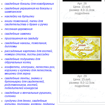
Арт. 26
свадебные бокалы для новобрачных
Цена: 15 руб.
свадебные украшения на бокалы и
размер: 8,0-11,0см.
шампанское
подробнее
наклейки на бутылки
книги пожеланий, папки для
свидетельства о браке и ручки
песочная церемония
свадебные замочки
приглашения на свадьбу
свадебные наказы, пожелания,
дипломы
рассадочные карточки для гостей,
номера столов, листы рассадки
свадебные подушечки для
обручальных колец
конфетти, хлопушки, лепестки роз,
корзинки и кулечки для лепестков,
мешочки для зерна
Арт. 29
свадебные ленты, значки и
Цена: 15 руб.
бутоньерки для свидетелей,
размер: 8,0-12,5см.
родственников, гостей,
подробнее
победителей конкурсов
свадебные и венчальные рушники,
солонки
сундучки для денег, свадебные
копилки, ползунки, коляски, подносы