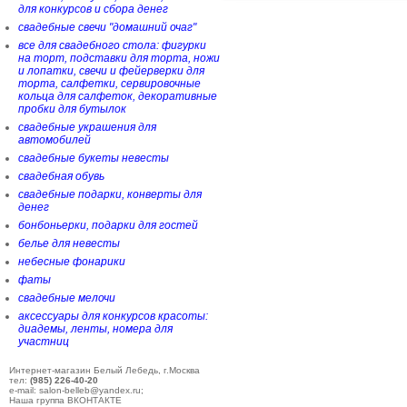
для конкурсов и сбора денег
свадебные свечи "домашний очаг"
все для свадебного стола: фигурки
на торт, подставки для торта, ножи
и лопатки, свечи и фейерверки для
торта, салфетки, сервировочные
кольца для салфеток, декоративные
пробки для бутылок
свадебные украшения для
автомобилей
свадебные букеты невесты
свадебная обувь
свадебные подарки, конверты для
денег
бонбоньерки, подарки для гостей
белье для невесты
небесные фонарики
фаты
свадебные мелочи
аксессуары для конкурсов красоты:
диадемы, ленты, номера для
участниц
Интернет-магазин Белый Лебедь, г.Москва
тел:
(985) 226-40-20
e-mail: salon-belleb@yandex.ru;
Наша группа ВКОНТАКТЕ