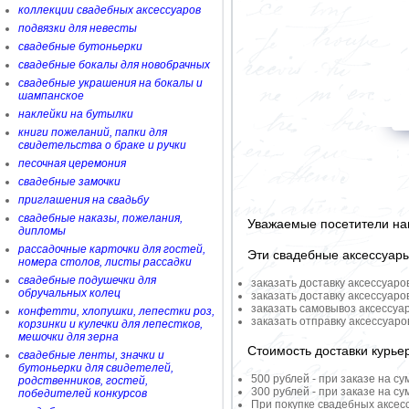
коллекции свадебных аксессуаров
подвязки для невесты
свадебные бутоньерки
свадебные бокалы для новобрачных
свадебные украшения на бокалы и
шампанское
наклейки на бутылки
книги пожеланий, папки для
свидетельства о браке и ручки
песочная церемония
свадебные замочки
приглашения на свадьбу
свадебные наказы, пожелания,
Уважаемые посетители на
дипломы
рассадочные карточки для гостей,
Эти свадебные аксессуар
номера столов, листы рассадки
свадебные подушечки для
заказать доставку аксессуаро
обручальных колец
заказать доставку аксессуаро
заказать самовывоз аксессуа
конфетти, хлопушки, лепестки роз,
заказать отправку аксессуар
корзинки и кулечки для лепестков,
мешочки для зерна
Стоимость доставки курье
свадебные ленты, значки и
бутоньерки для свидетелей,
500 рублей - при заказе на су
родственников, гостей,
300 рублей - при заказе на су
победителей конкурсов
При покупке свадебных аксесс