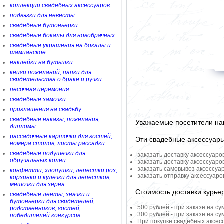
коллекции свадебных аксессуаров
подвязки для невесты
свадебные бутоньерки
свадебные бокалы для новобрачных
свадебные украшения на бокалы и
шампанское
наклейки на бутылки
книги пожеланий, папки для
свидетельства о браке и ручки
песочная церемония
свадебные замочки
приглашения на свадьбу
свадебные наказы, пожелания,
Уважаемые посетители на
дипломы
рассадочные карточки для гостей,
Эти свадебные аксессуар
номера столов, листы рассадки
свадебные подушечки для
заказать доставку аксессуаро
обручальных колец
заказать доставку аксессуаро
заказать самовывоз аксессуа
конфетти, хлопушки, лепестки роз,
заказать отправку аксессуар
корзинки и кулечки для лепестков,
мешочки для зерна
Стоимость доставки курье
свадебные ленты, значки и
бутоньерки для свидетелей,
500 рублей - при заказе на су
родственников, гостей,
300 рублей - при заказе на су
победителей конкурсов
При покупке свадебных аксесс