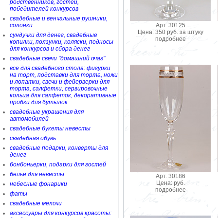
родственников, гостей,
победителей конкурсов
свадебные и венчальные рушники,
Арт. 30125
солонки
Цена: 350 руб. за штуку
сундучки для денег, свадебные
подробнее
копилки, ползунки, коляски, подносы
для конкурсов и сбора денег
свадебные свечи "домашний очаг"
все для свадебного стола: фигурки
на торт, подставки для торта, ножи
и лопатки, свечи и фейерверки для
торта, салфетки, сервировочные
кольца для салфеток, декоративные
пробки для бутылок
свадебные украшения для
автомобилей
свадебные букеты невесты
свадебная обувь
свадебные подарки, конверты для
денег
бонбоньерки, подарки для гостей
белье для невесты
Арт. 30186
Цена: руб.
небесные фонарики
подробнее
фаты
свадебные мелочи
аксессуары для конкурсов красоты: