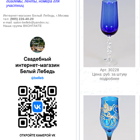
диадемы, ленты, номера для
участниц
Интернет-магазин Белый Лебедь, г.Москва
тел:
(985) 226-40-20
e-mail: salon-belleb@yandex.ru;
Наша группа ВКОНТАКТЕ
Арт. 30228
Цена: руб. за штуку
подробнее