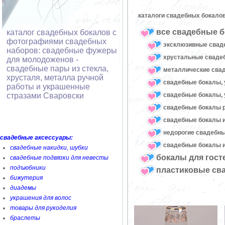
каталоги свадебных бокалов
все свадебные б
каталог свадебных бокалов с
фотографиями свадебных
эксклюзивные свад
наборов: свадебные фужеры
хрустальные свад
для молодоженов -
свадебные пары из стекла,
металлические сва
хрусталя, металла ручной
свадебные бокалы, 
работы и украшенные
свадебные бокалы, 
стразами Сваровски
свадебные бокалы 
свадебные бокалы и
недорогие свадебн
свадебные аксессуары:
свадебные бокалы и
свадебные накидки, шубки
бокалы для гост
свадебные подвязки для невесты
подъюбники
пластиковые св
бижутерия
диадемы
украшения для волос
товары для рукоделия
браслеты