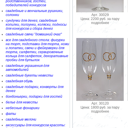
родственников, гостей,
победителей конкурсов
свадебные и венчальные рушники,
Арт. 30029
солонки
Цена: 2200 руб. за пару
сундучки для денег, свадебные
подробнее
копилки, ползунки, коляски, подносы
для конкурсов и сбора денег
свадебные свечи "домашний очаг"
все для свадебного стола: фигурки
на торт, подставки для торта, ножи
и лопатки, свечи и фейерверки для
торта, салфетки, сервировочные
кольца для салфеток, декоративные
пробки для бутылок
свадебные украшения для
автомобилей
свадебные букеты невесты
свадебная обувь
свадебные подарки, конверты для
денег
бонбоньерки, подарки для гостей
белье для невесты
Арт. 30120
Цена: 1800 руб. за пару
небесные фонарики
подробнее
фаты
свадебные мелочи
аксессуары для конкурсов красоты: