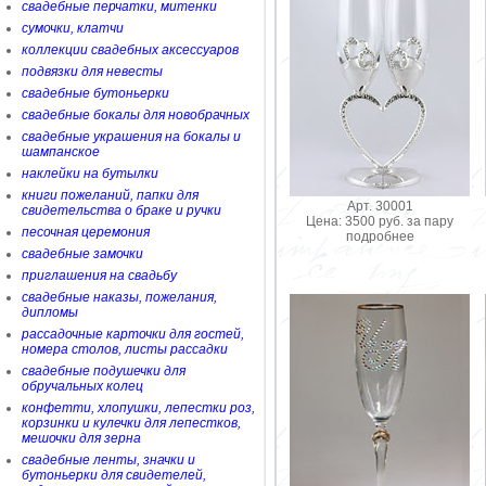
свадебные перчатки, митенки
сумочки, клатчи
коллекции свадебных аксессуаров
подвязки для невесты
свадебные бутоньерки
свадебные бокалы для новобрачных
свадебные украшения на бокалы и
шампанское
наклейки на бутылки
книги пожеланий, папки для
Арт. 30001
свидетельства о браке и ручки
Цена: 3500 руб. за пару
песочная церемония
подробнее
свадебные замочки
приглашения на свадьбу
свадебные наказы, пожелания,
дипломы
рассадочные карточки для гостей,
номера столов, листы рассадки
свадебные подушечки для
обручальных колец
конфетти, хлопушки, лепестки роз,
корзинки и кулечки для лепестков,
мешочки для зерна
свадебные ленты, значки и
бутоньерки для свидетелей,