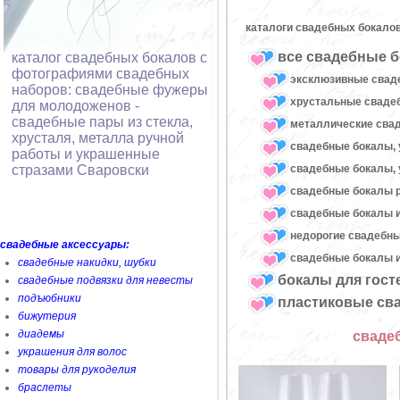
каталоги свадебных бокалов
все свадебные б
каталог свадебных бокалов с
фотографиями свадебных
эксклюзивные свад
наборов: свадебные фужеры
хрустальные свад
для молодоженов -
свадебные пары из стекла,
металлические сва
хрусталя, металла ручной
свадебные бокалы, 
работы и украшенные
свадебные бокалы, 
стразами Сваровски
свадебные бокалы 
свадебные бокалы и
недорогие свадебн
свадебные аксессуары:
свадебные бокалы и
свадебные накидки, шубки
бокалы для гост
свадебные подвязки для невесты
подъюбники
пластиковые св
бижутерия
диадемы
сваде
украшения для волос
товары для рукоделия
браслеты