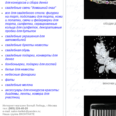
для конкурсов и сбора денег
свадебные свечи "домашний очаг"
все для свадебного стола: фигурки
на торт, подставки для торта, ножи
и лопатки, свечи и фейерверки для
ободки 
торта, салфетки, сервировочные
кольца для салфеток, декоративные
пробки для бутылок
свадебные украшения для
автомобилей
свадебные букеты невесты
свадебная обувь
свадебные подарки, конверты для
денег
бонбоньерки, подарки для гостей
белье для невесты
небесные фонарики
фаты
веночки 
свадебные мелочи
аксессуары для конкурсов красоты:
диадемы, ленты, номера для
участниц
Интернет-магазин Белый Лебедь, г.Москва
тел:
(985) 226-40-20
e-mail: salon-belleb@yandex.ru;
Наша группа ВКОНТАКТЕ