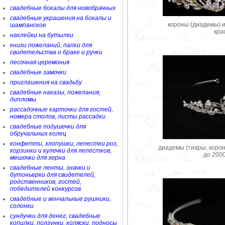
свадебные бокалы для новобрачных
свадебные украшения на бокалы и
короны (диадемы) и
шампанское
кра
наклейки на бутылки
книги пожеланий, папки для
свидетельства о браке и ручки
песочная церемония
свадебные замочки
приглашения на свадьбу
свадебные наказы, пожелания,
дипломы
рассадочные карточки для гостей,
номера столов, листы рассадки
свадебные подушечки для
обручальных колец
конфетти, хлопушки, лепестки роз,
диадемы (тиары, корон
корзинки и кулечки для лепестков,
до 200
мешочки для зерна
свадебные ленты, значки и
бутоньерки для свидетелей,
родственников, гостей,
победителей конкурсов
свадебные и венчальные рушники,
солонки
сундучки для денег, свадебные
копилки, ползунки, коляски, подносы