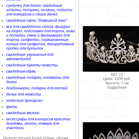
сундучки для денег, свадебные
копилки, ползунки, коляски, подносы
для конкурсов и сбора денег
свадебные свечи "домашний очаг"
все для свадебного стола: фигурки
на торт, подставки для торта, ножи
и лопатки, свечи и фейерверки для
торта, салфетки, сервировочные
кольца для салфеток, декоративные
пробки для бутылок
свадебные украшения для
автомобилей
свадебные букеты невесты
свадебная обувь
Арт. 12
свадебные подарки, конверты для
Цена: 3100 руб.
денег
Высота: 7 см
подробнее
бонбоньерки, подарки для гостей
белье для невесты
небесные фонарики
фаты
свадебные мелочи
аксессуары для конкурсов красоты:
диадемы, ленты, номера для
участниц
Интернет-магазин Белый Лебедь, г.Москва