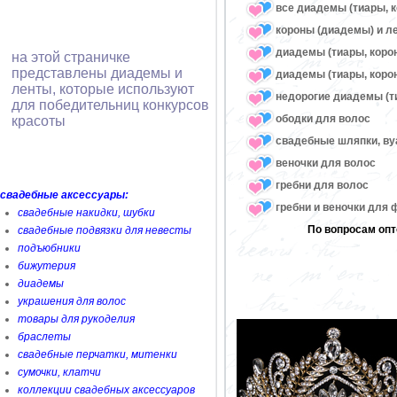
все диадемы (тиары, к
короны (диадемы) и л
диадемы (тиары, коро
на этой страничке
представлены диадемы и
диадемы (тиары, корон
ленты, которые используют
недорогие диадемы (т
для победительниц конкурсов
ободки для волос
красоты
свадебные шляпки, ву
веночки для волос
гребни для волос
свадебные аксессуары:
гребни и веночки для
свадебные накидки, шубки
По вопросам опт
свадебные подвязки для невесты
подъюбники
бижутерия
диадемы
украшения для волос
товары для рукоделия
браслеты
свадебные перчатки, митенки
сумочки, клатчи
коллекции свадебных аксессуаров