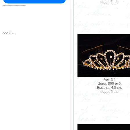
подробнее
--------------------------
*-*-* 4box
Арт. 57
Цена: 800 руб.
Высота: 4,0 см.
подробнее