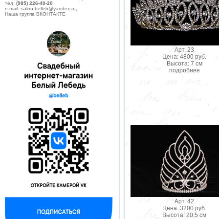
тел:
(985) 226-40-20
e-mail: salon-belleb@yandex.ru;
Наша группа ВКОНТАКТЕ
Арт. 23
Цена: 4800 руб.
Высота: 7 см
подробнее
Арт. 42
Цена: 3200 руб.
Высота: 20,5 см