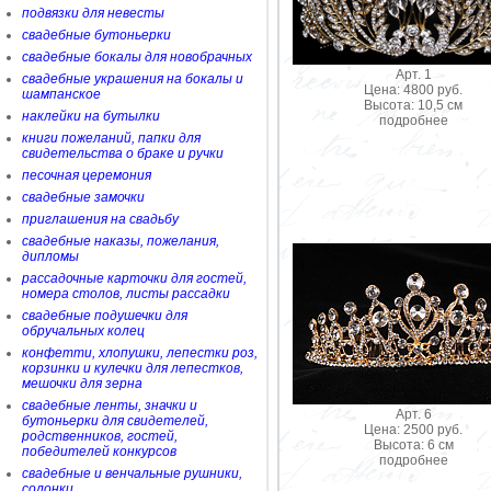
подвязки для невесты
свадебные бутоньерки
свадебные бокалы для новобрачных
Арт. 1
свадебные украшения на бокалы и
Цена: 4800 руб.
шампанское
Высота: 10,5 см
наклейки на бутылки
подробнее
книги пожеланий, папки для
свидетельства о браке и ручки
песочная церемония
свадебные замочки
приглашения на свадьбу
свадебные наказы, пожелания,
дипломы
рассадочные карточки для гостей,
номера столов, листы рассадки
свадебные подушечки для
обручальных колец
конфетти, хлопушки, лепестки роз,
корзинки и кулечки для лепестков,
мешочки для зерна
свадебные ленты, значки и
Арт. 6
бутоньерки для свидетелей,
Цена: 2500 руб.
родственников, гостей,
Высота: 6 см
победителей конкурсов
подробнее
свадебные и венчальные рушники,
солонки