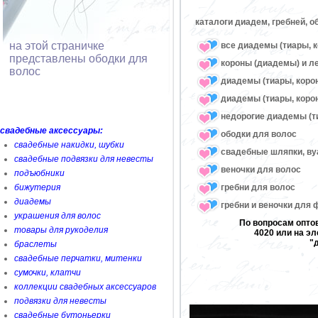
каталоги диадем, гребней, о
на этой страничке
все диадемы (тиары, к
представлены ободки для
короны (диадемы) и л
волос
диадемы (тиары, коро
диадемы (тиары, корон
недорогие диадемы (т
свадебные аксессуары:
ободки для волос
свадебные накидки, шубки
свадебные шляпки, ву
свадебные подвязки для невесты
веночки для волос
подъюбники
гребни для волос
бижутерия
диадемы
гребни и веночки для
украшения для волос
По вопросам оптов
товары для рукоделия
4020 или на эл
"
браслеты
свадебные перчатки, митенки
сумочки, клатчи
коллекции свадебных аксессуаров
подвязки для невесты
свадебные бутоньерки