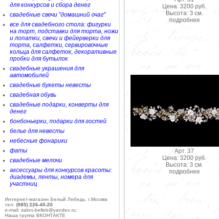
для конкурсов и сбора денег
Цена: 3200 руб.
Высота: 3 см.
свадебные свечи "домашний очаг"
подробнее
все для свадебного стола: фигурки
на торт, подставки для торта, ножи
и лопатки, свечи и фейерверки для
торта, салфетки, сервировочные
кольца для салфеток, декоративные
пробки для бутылок
свадебные украшения для
автомобилей
свадебные букеты невесты
свадебная обувь
свадебные подарки, конверты для
денег
бонбоньерки, подарки для гостей
белье для невесты
небесные фонарики
фаты
Арт. 37
Цена: 3200 руб.
свадебные мелочи
Высота: 3 см.
аксессуары для конкурсов красоты:
подробнее
диадемы, ленты, номера для
участниц
Интернет-магазин Белый Лебедь, г.Москва
тел:
(985) 226-40-20
e-mail: salon-belleb@yandex.ru;
Наша группа ВКОНТАКТЕ