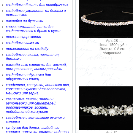
свадебные бокалы для новобрачных
свадебные украшения на бокалы и
шампанское
наклейки на бутылки
книги пожеланий, папки для
свидетельства о браке и ручки
песочная церемония
Арт. 28
свадебные замочки
Цена: 1500 руб.
приглашения на свадьбу
Высота: 0,8 см
подробнее
свадебные наказы, пожелания,
дипломы
рассадочные карточки для гостей,
номера столов, листы рассадки
свадебные подушечки для
обручальных колец
конфетти, хлопушки, лепестки роз,
корзинки и кулечки для лепестков,
мешочки для зерна
свадебные ленты, значки и
бутоньерки для свидетелей,
родственников, гостей,
победителей конкурсов
свадебные и венчальные рушники,
солонки
сундучки для денег, свадебные
копилки, ползунки, коляски, подносы
Арт. 31