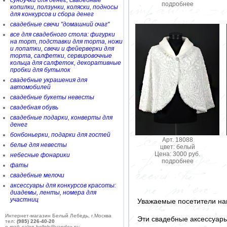
сундучки для денег, свадебные
подробнее
копилки, ползунки, коляски, подносы
для конкурсов и сбора денег
свадебные свечи "домашний очаг"
все для свадебного стола: фигурки
на торт, подставки для торта, ножи
и лопатки, свечи и фейерверки для
торта, салфетки, сервировочные
кольца для салфеток, декоративные
пробки для бутылок
свадебные украшения для
автомобилей
свадебные букеты невесты
свадебная обувь
свадебные подарки, конверты для
денег
бонбоньерки, подарки для гостей
Арт. 18088
белье для невесты
цвет: белый
Цена: 3000 руб.
небесные фонарики
подробнее
фаты
свадебные мелочи
аксессуары для конкурсов красоты:
диадемы, ленты, номера для
участниц
Уважаемые посетители на
Интернет-магазин Белый Лебедь, г.Москва
Эти свадебные аксессуар
тел:
(985) 226-40-20
e-mail: salon-belleb@yandex.ru;