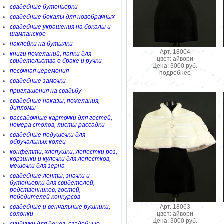
свадебные бутоньерки
свадебные бокалы для новобрачных
свадебные украшения на бокалы и
шампанское
наклейки на бутылки
Арт. 18004
книги пожеланий, папки для
цвет: айвори
свидетельства о браке и ручки
Цена: 3000 руб.
песочная церемония
подробнее
свадебные замочки
приглашения на свадьбу
свадебные наказы, пожелания,
дипломы
рассадочные карточки для гостей,
номера столов, листы рассадки
свадебные подушечки для
обручальных колец
конфетти, хлопушки, лепестки роз,
корзинки и кулечки для лепестков,
мешочки для зерна
свадебные ленты, значки и
бутоньерки для свидетелей,
родственников, гостей,
победителей конкурсов
Арт. 18063
свадебные и венчальные рушники,
цвет: айвори
солонки
Цена: 3000 руб.