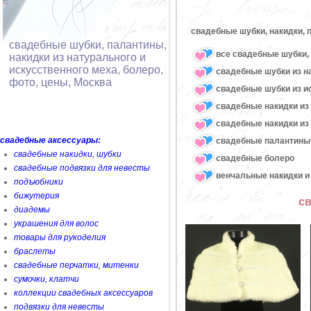
свадебные шубки, накидки, 
свадебные шубки, палантины,
все свадебные шубки, 
накидки из натурального и
искусственного меха, болеро,
свадебные шубки из н
фото, цены, Москва
свадебные шубки из и
свадебные накидки из
свадебные накидки из
свадебные аксессуары:
свадебные палантины
свадебные накидки, шубки
свадебные болеро
свадебные подвязки для невесты
венчальные накидки и
подъюбники
бижутерия
св
диадемы
украшения для волос
товары для рукоделия
браслеты
свадебные перчатки, митенки
сумочки, клатчи
коллекции свадебных аксессуаров
подвязки для невесты