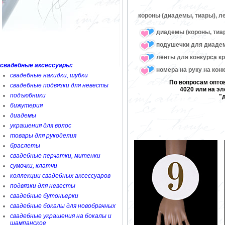
короны (диадемы, тиары), ле
диадемы (короны, тиа
подушечки для диаде
ленты для конкурса к
свадебные аксессуары:
номера на руку на кон
свадебные накидки, шубки
По вопросам оптов
свадебные подвязки для невесты
4020 или на эл
подъюбники
"
бижутерия
диадемы
украшения для волос
товары для рукоделия
браслеты
свадебные перчатки, митенки
сумочки, клатчи
коллекции свадебных аксессуаров
подвязки для невесты
свадебные бутоньерки
свадебные бокалы для новобрачных
свадебные украшения на бокалы и
шампанское