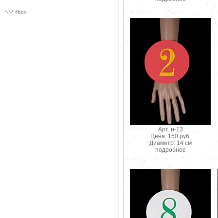
*-*-* 4box
Арт. н-13
Цена: 150 руб.
Диаметр: 14 см
подробнее