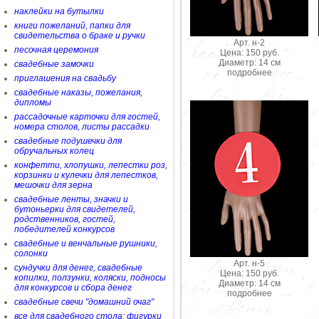
наклейки на бутылки
книги пожеланий, папки для
свидетельства о браке и ручки
Арт. н-2
песочная церемония
Цена: 150 руб.
Диаметр: 14 см
свадебные замочки
подробнее
приглашения на свадьбу
свадебные наказы, пожелания,
дипломы
рассадочные карточки для гостей,
номера столов, листы рассадки
свадебные подушечки для
обручальных колец
конфетти, хлопушки, лепестки роз,
корзинки и кулечки для лепестков,
мешочки для зерна
свадебные ленты, значки и
бутоньерки для свидетелей,
родственников, гостей,
победителей конкурсов
свадебные и венчальные рушники,
солонки
Арт. н-5
сундучки для денег, свадебные
Цена: 150 руб.
копилки, ползунки, коляски, подносы
Диаметр: 14 см
для конкурсов и сбора денег
подробнее
свадебные свечи "домашний очаг"
все для свадебного стола: фигурки