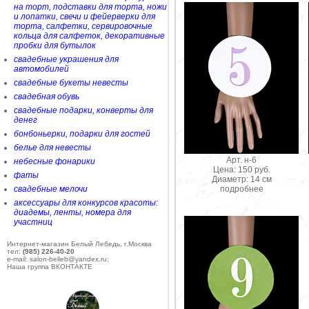
на торт, подставки для торта, ножи
и лопатки, свечи и фейерверки для
торта, салфетки, сервировочные
кольца для салфеток, декоративные
пробки для бутылок
свадебные украшения для
автомобилей
свадебные букеты невесты
свадебная обувь
свадебные подарки, конверты для
денег
бонбоньерки, подарки для гостей
белье для невесты
Арт. н-6
небесные фонарики
Цена: 150 руб.
фаты
Диаметр: 14 см
подробнее
свадебные мелочи
аксессуары для конкурсов красоты:
диадемы, ленты, номера для
участниц
Интернет-магазин Белый Лебедь, г.Москва
тел:
(985) 226-40-20
e-mail: salon-belleb@yandex.ru;
Наша группа ВКОНТАКТЕ