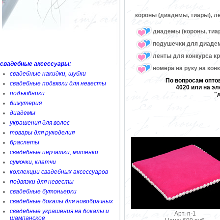
короны (диадемы, тиары), ле
диадемы (короны, тиа
подушечки для диаде
ленты для конкурса к
свадебные аксессуары:
номера на руку на кон
свадебные накидки, шубки
По вопросам оптов
свадебные подвязки для невесты
4020 или на эл
подъюбники
"
бижутерия
диадемы
украшения для волос
товары для рукоделия
браслеты
свадебные перчатки, митенки
сумочки, клатчи
коллекции свадебных аксессуаров
подвязки для невесты
свадебные бутоньерки
свадебные бокалы для новобрачных
свадебные украшения на бокалы и
Арт. п-1
шампанское