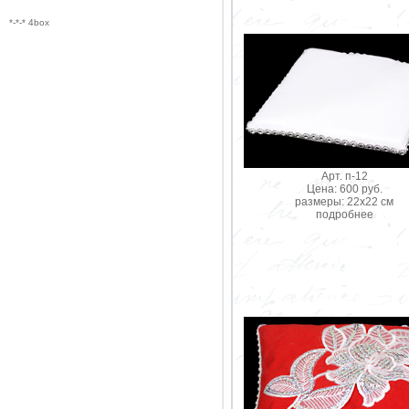
*-*-* 4box
Арт. п-12
Цена: 600 руб.
размеры: 22х22 см
подробнее