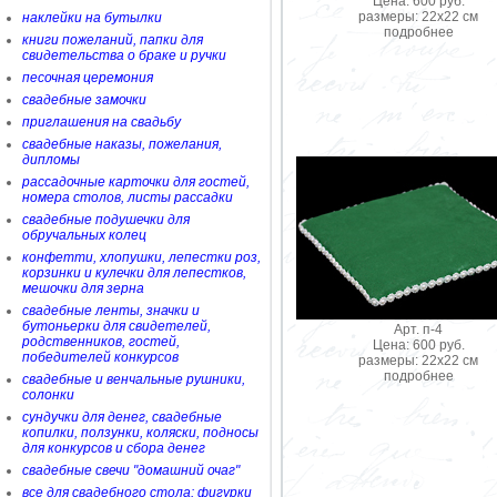
Цена: 600 руб.
размеры: 22х22 см
наклейки на бутылки
подробнее
книги пожеланий, папки для
свидетельства о браке и ручки
песочная церемония
свадебные замочки
приглашения на свадьбу
свадебные наказы, пожелания,
дипломы
рассадочные карточки для гостей,
номера столов, листы рассадки
свадебные подушечки для
обручальных колец
конфетти, хлопушки, лепестки роз,
корзинки и кулечки для лепестков,
мешочки для зерна
свадебные ленты, значки и
бутоньерки для свидетелей,
Арт. п-4
родственников, гостей,
Цена: 600 руб.
победителей конкурсов
размеры: 22х22 см
подробнее
свадебные и венчальные рушники,
солонки
сундучки для денег, свадебные
копилки, ползунки, коляски, подносы
для конкурсов и сбора денег
свадебные свечи "домашний очаг"
все для свадебного стола: фигурки