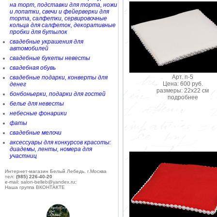
на торт, подставки для торта, ножи
и лопатки, свечи и фейерверки для
торта, салфетки, сервировочные
кольца для салфеток, декоративные
пробки для бутылок
свадебные украшения для
автомобилей
свадебные букеты невесты
свадебная обувь
Арт. п-5
свадебные подарки, конверты для
Цена: 600 руб.
денег
размеры: 22х22 см
бонбоньерки, подарки для гостей
подробнее
белье для невесты
небесные фонарики
фаты
свадебные мелочи
аксессуары для конкурсов красоты:
диадемы, ленты, номера для
участниц
Интернет-магазин Белый Лебедь, г.Москва
тел:
(985) 226-40-20
e-mail: salon-belleb@yandex.ru;
Наша группа ВКОНТАКТЕ