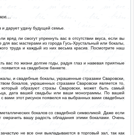
лков…
в и дарует удачу будущей семье.
 вряд ли смогут упрекнуть вас в отсутствии вкуса, если вы
 для вас мастерами из города Гусь-Хрустальный или бокалы,
кого труда и каждый из них весьма красив. Посмотрите наш
ть вас по жизни долгие годы, радуя глаз и навевая приятные
 появится на свадебном банкете.
окалы, и свадебные бокалы, украшенные стразами Сваровски,
вом бокалов, украшенных стразами Сваровски является то,
, который образуют стразы Сваровски, может быть самый
льца, дата вашей свадьбы или ваши монограммы. По вашей
 с вами этот рисунок появился на выбранных вами свадебных
металлических бокалов со свадебной символикой. Даже если
ет омрачить вашу радость обладания этими бокалами. Очень
ачастую не все они выкладываются в торговый зал, так как