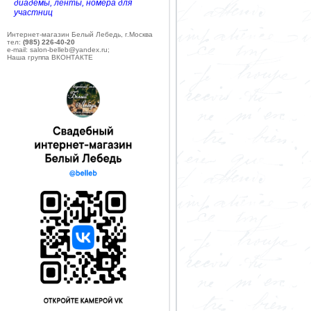
диадемы, ленты, номера для
участниц
Интернет-магазин Белый Лебедь, г.Москва
тел:
(985) 226-40-20
e-mail: salon-belleb@yandex.ru;
Наша группа ВКОНТАКТЕ