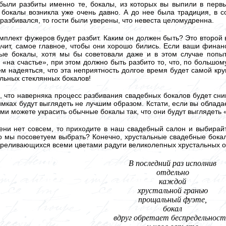
 были разбиты именно те, бокалы, из которых вы выпили в первы
бокалы возникла уже очень давно. А до нее была традиция, в с
 разбивался, то гости были уверены, что невеста целомудренна.
мплект фужеров будет разбит. Каким он должен быть? Это второй 
ачит, самое главное, чтобы они хорошо бились. Если ваши финан
е бокалы, хотя мы бы советовали даже и в этом случае попыт
«на счастье», при этом должно быть разбито то, что, по большому
ем надеяться, что эта неприятность долгое время будет самой кр
альных стеклянных бокалов!
, что наверняка процесс разбивания свадебных бокалов будет сни
имках будут выглядеть не лучшим образом. Кстати, если вы обла
ми можете украсить обычные бокалы так, что они будут выглядеть 
ени нет совсем, то приходите в наш свадебный салон и выбирай
о мы посоветуем выбрать? Конечно, хрустальные свадебные бокал
ереливающихся всеми цветами радуги великолепных хрустальных о
В последний раз исполнив
отдельно
каждой
хрустальной гранью
прощальный фуэте,
бокал
вдруг обретает беспредельност