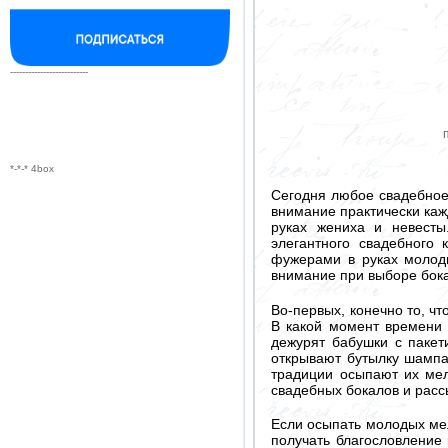
--------------------------
*-*-* 4box
Сегодня любое свадебное
внимание практически кажд
руках жениха и невесты
элегантного свадебного
фужерами в руках молоды
внимание при выборе бок
Во-первых, конечно то, чт
В какой момент времени 
дежурят бабушки с пакет
открывают бутылку шампан
традиции осыпают их мел
свадебных бокалов и расс
Если осыпать молодых мел
получать благословление 