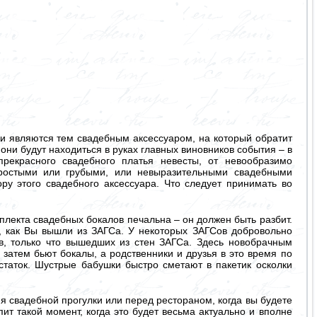
и являются тем свадебным аксессуаром, на который обратит
они будут находиться в руках главных виновников события – в
рекрасного свадебного платья невесты, от невообразимо
простыми или грубыми, или невыразительными свадебными
у этого свадебного аксессуара. Что следует принимать во
мплекта свадебных бокалов печальна – он должен быть разбит.
о, как Вы вышли из ЗАГСа. У некоторых ЗАГСов добровольно
в, только что вышедших из стен ЗАГСа. Здесь новобрачным
затем бьют бокалы, а родственники и друзья в это время по
таток. Шустрые бабушки быстро сметают в пакетик осколки
 свадебной прогулки или перед рестораном, когда вы будете
ит такой момент, когда это будет весьма актуально и вполне