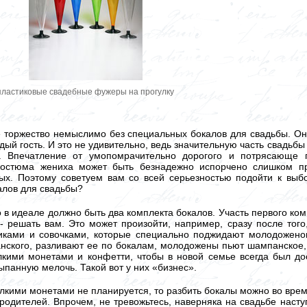
пластиковые свадебные фужеры на прогулку
 торжество немыслимо без специальных бокалов для свадьбы. Он
ый гость. И это не удивительно, ведь значительную часть свадьбы 
. Впечатление от умопомрачительно дорогого и потрясающе п
 костюма жениха может быть безнадежно испорчено слишком 
х. Поэтому советуем вам со всей серьезностью подойти к выбор
алов для свадьбы?
о в идеале должно быть два комплекта бокалов. Участь первого ко
- решать вам. Это может произойти, например, сразу после тог
иками и совочками, которые специально поджидают молодожено
ского, разливают ее по бокалам, молодожены пьют шампанское, 
кими монетами и конфетти, чтобы в новой семье всегда был дос
ыпанную мелочь. Такой вот у них «бизнес».
кими монетами не планируется, то разбить бокалы можно во время
родителей. Впрочем, не тревожьтесь, наверняка на свадьбе наступ