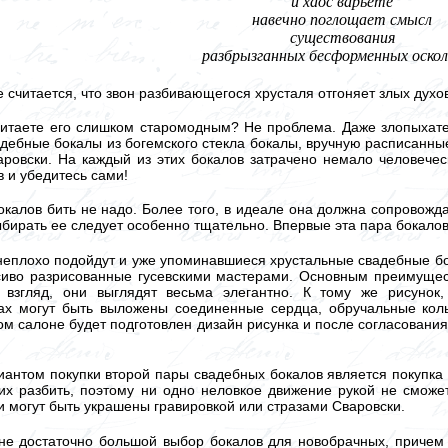
и хаос варьете
навечно поглощает смысл
существования
разбрызганных бесформенных оско
 считается, что звон разбивающегося хрусталя отгоняет злых духо
итаете его слишком старомодным? Не проблема. Даже злопыхатели
дебные бокалы из богемского стекла бокалы, вручную расписанные
ровски. На каждый из этих бокалов затрачено немало человечес
в и убедитесь сами!
калов бить не надо. Более того, в идеале она должна сопровожда
бирать ее следует особенно тщательно. Впервые эта пара бокалов
 неплохо подойдут и уже упоминавшиеся хрустальные свадебные б
сиво разрисованные гусевскими мастерами. Основным преимущест
 взгляд, они выглядят весьма элегантно. К тому же рисунок
лах могут быть выложены соединенные сердца, обручальные ко
м салоне будет подготовлен дизайн рисунка и после согласования
антом покупки второй пары свадебных бокалов является покупка 
 их разбить, поэтому ни одно неловкое движение рукой не смож
и могут быть украшены гравировкой или стразами Сваровски.
е достаточно большой выбор бокалов для новобрачных, причем з