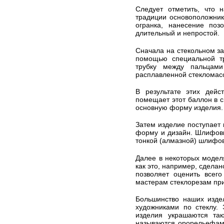
Следует отметить, что 
традиции основоположнико
огранка, нанесение поз
длительный и непростой.
Сначала на стекольном за
помощью специальной тр
трубку между пальцами
расплавленной стекломас
В результате этих дейс
помещает этот баллон в 
основную форму изделия.
Затем изделие поступает
форму и дизайн. Шлифовк
тонкой (алмазной) шлифо
Далее в некоторых моделя
как это, например, сдела
позволяет оценить всего
мастерам стеклорезам при
Большинство наших изде
художниками по стеклу.
изделия украшаются так
называются орорельефами