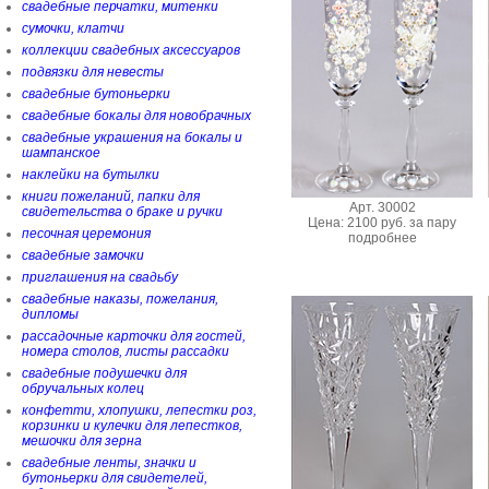
свадебные перчатки, митенки
сумочки, клатчи
коллекции свадебных аксессуаров
подвязки для невесты
свадебные бутоньерки
свадебные бокалы для новобрачных
свадебные украшения на бокалы и
шампанское
наклейки на бутылки
книги пожеланий, папки для
Арт. 30002
свидетельства о браке и ручки
Цена: 2100 руб. за пару
песочная церемония
подробнее
свадебные замочки
приглашения на свадьбу
свадебные наказы, пожелания,
дипломы
рассадочные карточки для гостей,
номера столов, листы рассадки
свадебные подушечки для
обручальных колец
конфетти, хлопушки, лепестки роз,
корзинки и кулечки для лепестков,
мешочки для зерна
свадебные ленты, значки и
бутоньерки для свидетелей,