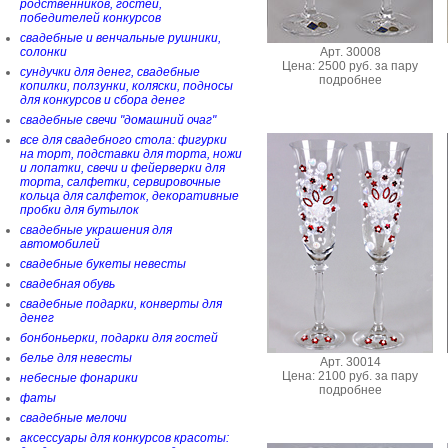
родственников, гостей,
победителей конкурсов
свадебные и венчальные рушники,
Арт. 30008
солонки
Цена: 2500 руб. за пару
сундучки для денег, свадебные
подробнее
копилки, ползунки, коляски, подносы
для конкурсов и сбора денег
свадебные свечи "домашний очаг"
все для свадебного стола: фигурки
на торт, подставки для торта, ножи
и лопатки, свечи и фейерверки для
торта, салфетки, сервировочные
кольца для салфеток, декоративные
пробки для бутылок
свадебные украшения для
автомобилей
свадебные букеты невесты
свадебная обувь
свадебные подарки, конверты для
денег
бонбоньерки, подарки для гостей
белье для невесты
Арт. 30014
Цена: 2100 руб. за пару
небесные фонарики
подробнее
фаты
свадебные мелочи
аксессуары для конкурсов красоты: