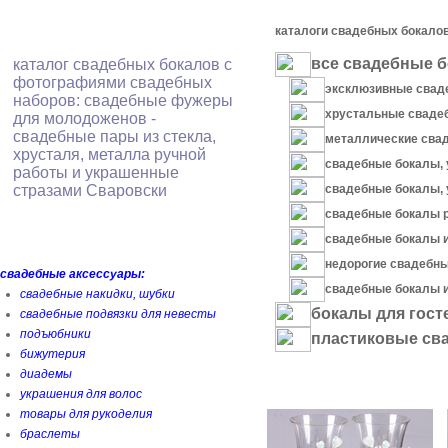
каталоги свадебных бокалов
все свадебные б
каталог свадебных бокалов с
фотографиями свадебных
эксклюзивные свад
наборов: свадебные фужеры
хрустальные свад
для молодоженов -
свадебные пары из стекла,
металлические сва
хрусталя, металла ручной
свадебные бокалы, 
работы и украшенные
свадебные бокалы, 
стразами Сваровски
свадебные бокалы 
свадебные бокалы и
недорогие свадебн
свадебные аксессуары:
свадебные бокалы и
свадебные накидки, шубки
бокалы для гост
свадебные подвязки для невесты
подъюбники
пластиковые св
бижутерия
диадемы
украшения для волос
товары для рукоделия
браслеты