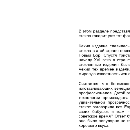
В этом разделе представл
стекла говорит уже тот фак
Чехия издавна славилась
стекла в этой стране появ
Новый Бор. Спустя трист
началу XVI века в стран
стеклянные изделия были
Чехии тех времен издели
мировую известность чешс
Считается, что богемско
изготавливающих венециан
профессионалов. Датой ро
технологии производств
удивительной прозрачно
стекле заговорила вся Ев
своих бабушек и мам: ч
советское время? Ответ бу
оно было популярно не т
хорошего вкуса.