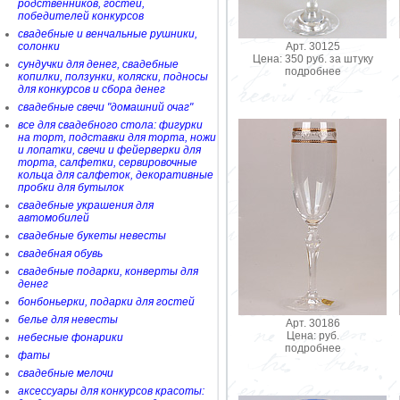
родственников, гостей,
победителей конкурсов
свадебные и венчальные рушники,
Арт. 30125
солонки
Цена: 350 руб. за штуку
сундучки для денег, свадебные
подробнее
копилки, ползунки, коляски, подносы
для конкурсов и сбора денег
свадебные свечи "домашний очаг"
все для свадебного стола: фигурки
на торт, подставки для торта, ножи
и лопатки, свечи и фейерверки для
торта, салфетки, сервировочные
кольца для салфеток, декоративные
пробки для бутылок
свадебные украшения для
автомобилей
свадебные букеты невесты
свадебная обувь
свадебные подарки, конверты для
денег
бонбоньерки, подарки для гостей
белье для невесты
Арт. 30186
Цена: руб.
небесные фонарики
подробнее
фаты
свадебные мелочи
аксессуары для конкурсов красоты: