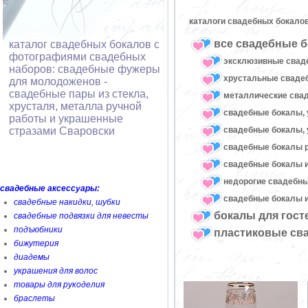
каталоги свадебных бокалов
все свадебные б
каталог свадебных бокалов с
фотографиями свадебных
эксклюзивные свад
наборов: свадебные фужеры
хрустальные свад
для молодоженов -
свадебные пары из стекла,
металлические сва
хрусталя, металла ручной
свадебные бокалы, 
работы и украшенные
свадебные бокалы, 
стразами Сваровски
свадебные бокалы 
свадебные бокалы и
недорогие свадебн
свадебные аксессуары:
свадебные бокалы и
свадебные накидки, шубки
бокалы для гост
свадебные подвязки для невесты
подъюбники
пластиковые св
бижутерия
диадемы
украшения для волос
товары для рукоделия
браслеты