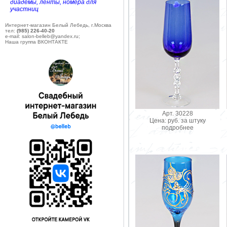
диадемы, ленты, номера для
участниц
Интернет-магазин Белый Лебедь, г.Москва
тел:
(985) 226-40-20
e-mail: salon-belleb@yandex.ru;
Наша группа ВКОНТАКТЕ
Арт. 30228
Цена: руб. за штуку
подробнее