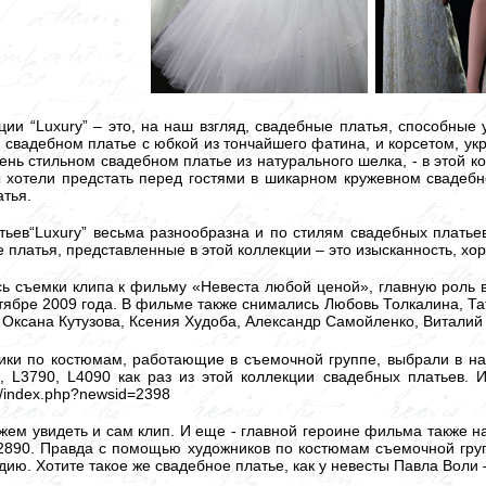
ии “Luxury” – это, на наш взгляд, свадебные платья, способные
свадебном платье с юбкой из тончайшего фатина, и корсетом, у
ень стильном свадебном платье из натурального шелка, - в этой к
ы хотели предстать перед гостями в шикарном кружевном свадеб
атья.
ьев“Luxury” весьма разнообразна и по стилям свадебных платьев,
платья, представленные в этой коллекции – это изысканность, хоро
сь съемки клипа к фильму «Невеста любой ценой», главную роль 
тябре 2009 года. В фильме также снимались Любовь Толкалина, Та
Оксана Кутузова, Ксения Худоба, Александр Самойленко, Виталий
ики по костюмам, работающие в съемочной группе, выбрали в на
90, L3790, L4090 как раз из этой коллекции свадебных платьев
ru/index.php?newsid=2398
жем увидеть и сам клип. И еще - главной героине фильма также 
2890. Правда с помощью художников по костюмам съемочной груп
дию. Хотите такое же свадебное платье, как у невесты Павла Воли 