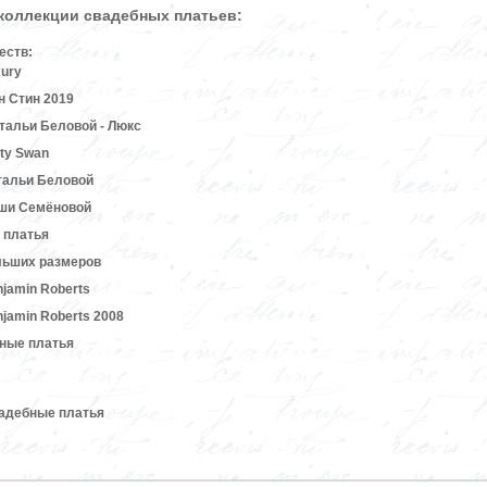
 коллекции свадебных платьев:
еств:
ury
 Стин 2019
альи Беловой - Люкс
ty Swan
тальи Беловой
ши Семёновой
 платья
льших размеров
jamin Roberts
jamin Roberts 2008
ные платья
вадебные платья