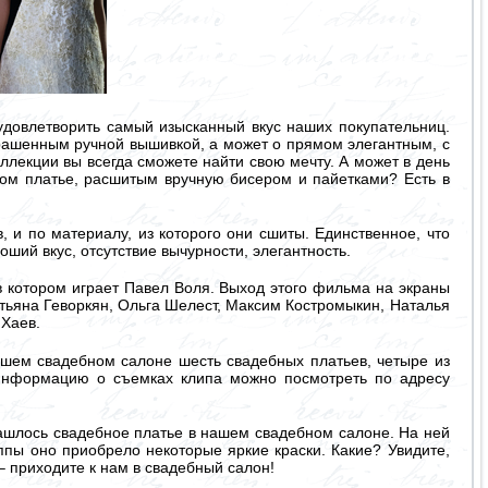
 удовлетворить самый изысканный вкус наших покупательниц.
крашенным ручной вышивкой, а может о прямом элегантным, с
оллекции вы всегда сможете найти свою мечту. А может в день
ном платье, расшитым вручную бисером и пайетками? Есть в
 и по материалу, из которого они сшиты. Единственное, что
ший вкус, отсутствие вычурности, элегантность.
в котором играет Павел Воля. Выход этого фильма на экраны
тьяна Геворкян, Ольга Шелест, Максим Костромыкин, Наталья
 Хаев.
шем свадебном салоне шесть свадебных платьев, четыре из
. Информацию о съемках клипа можно посмотреть по адресу
нашлось свадебное платье в нашем свадебном салоне. На ней
пы оно приобрело некоторые яркие краски. Какие? Увидите,
– приходите к нам в свадебный салон!