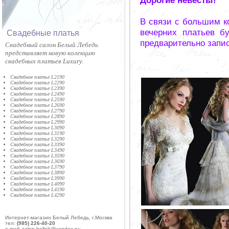
В связи с большим к
вечерних платьев б
Cвадебные платья
предварительно запи
Cвадебный салон Белый Лебедь
представляет новую колекцию
свадебных платьев Luxury.
Свадебное платье L2190
Свадебное платье L2290
Свадебное платье L2390
Свадебное платье L2490
Свадебное платье L2590
Свадебное платье L2690
Свадебное платье L2790
Свадебное платье L2890
Свадебное платье L2990
Свадебное платье L3090
Свадебное платье L3190
Свадебное платье L3290
Свадебное платье L3390
Свадебное платье L3490
Свадебное платье L3590
Свадебное платье L3690
Свадебное платье L3790
Свадебное платье L3890
Свадебное платье L3990
Свадебное платье L4090
Свадебное платье L4190
Свадебное платье L4290
Интернет-магазин Белый Лебедь, г.Москва
тел:
(985) 226-40-20
e-mail: salon-belleb@yandex.ru;