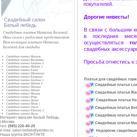
покупателей.
Дорогие невесты!
Cвадебный салон
Белый лебедь
В связи с большим к
Свадебные платья Натальи Беловой
в последние меся
Наш салон с радостью представляет
осуществляться
то
Вам колекции платьев Натальи
Беловой для свадьбы.
свадебных аксессуар
Свадебное платье Мишель
Свадебное платье Виолетта
Просьба отнестись к
Свадебное платье Альбина 4
Свадебное платье Мадлен 2
Свадебное платье Елена
Свадебное платье Шантилье
Свадебное платье Катрина
Платья для свадебных торж
Свадебное платье Альбина 2
Свадебное платье Мадлен 4
Свадебные платья Lux
Свадебное платье Моника
Свадебное платье Адамас
Свадебные платья Жан
Свадебное платье Мальва
Свадебное платье Флер
Свадебные платья Нат
Свадебное платье Диана
Свадебное платье Нелли 1
Свадебное платье Ольга
Свадебные платья Bet
Свадебное платье Юность 3
Свадебное платье Нелли
Свадебные платья На
Интернет-магазин Белый Лебедь,
г.Москва
Свадебные платья Ма
тел:
(985) 226-40-20
e-mail: salon-belleb@yandex.ru;
Недорогие свадебные
Наша группа ВКОНТАКТЕ