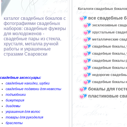
Каталоги свадебных бокало
все свадебные б
каталог свадебных бокалов с
фотографиями свадебных
эксклюзивные свад
наборов: свадебные фужеры
хрустальные свад
для молодоженов -
свадебные пары из стекла,
металлические сва
хрусталя, металла ручной
свадебные бокалы, 
работы и украшенные
свадебные бокалы, 
стразами Сваровски
свадебные бокалы 
свадебные бокалы и
недорогие свадебн
свадебные аксессуары:
свадебные бокалы и
свадебные накидки, шубки
бокалы для гост
свадебные подвязки для невесты
подъюбники
пластиковые св
бижутерия
диадемы
украшения для волос
товары для рукоделия
браслеты