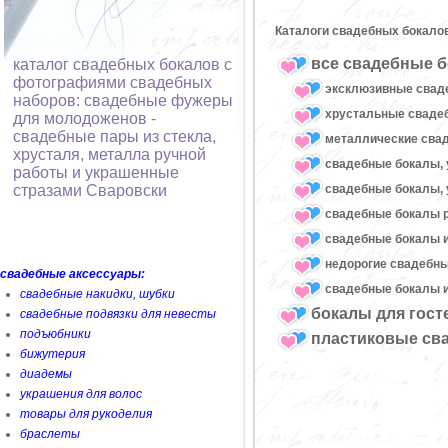
Каталоги свадебных бокало
все свадебные б
каталог свадебных бокалов с
фотографиями свадебных
эксклюзивные свад
наборов: свадебные фужеры
хрустальные свад
для молодоженов -
свадебные пары из стекла,
металлические сва
хрусталя, металла ручной
свадебные бокалы, 
работы и украшенные
свадебные бокалы, 
стразами Сваровски
свадебные бокалы 
свадебные бокалы и
недорогие свадебн
свадебные аксессуары:
свадебные бокалы и
свадебные накидки, шубки
бокалы для гост
свадебные подвязки для невесты
подъюбники
пластиковые св
бижутерия
диадемы
украшения для волос
товары для рукоделия
браслеты