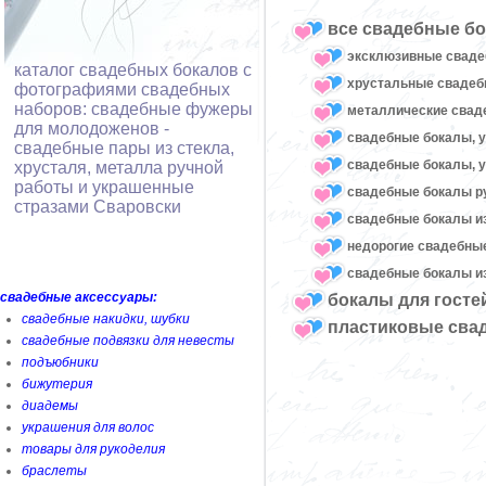
все свадебные бо
эксклюзивные сваде
каталог свадебных бокалов с
хрустальные сваде
фотографиями свадебных
наборов: свадебные фужеры
металлические свад
для молодоженов -
свадебные бокалы, 
свадебные пары из стекла,
свадебные бокалы, 
хрусталя, металла ручной
работы и украшенные
свадебные бокалы р
стразами Сваровски
свадебные бокалы из
недорогие свадебны
свадебные бокалы из
свадебные аксессуары:
бокалы для госте
свадебные накидки, шубки
пластиковые сва
свадебные подвязки для невесты
подъюбники
бижутерия
диадемы
украшения для волос
товары для рукоделия
браслеты