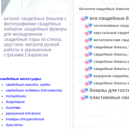
Каталоги свадебных бокало
все свадебные б
каталог свадебных бокалов с
фотографиями свадебных
эксклюзивные свад
наборов: свадебные фужеры
хрустальные свад
для молодоженов -
свадебные пары из стекла,
металлические сва
хрусталя, металла ручной
свадебные бокалы, 
работы и украшенные
свадебные бокалы, 
стразами Сваровски
свадебные бокалы 
свадебные бокалы и
недорогие свадебн
свадебные аксессуары:
свадебные бокалы и
свадебные накидки, шубки
бокалы для гост
свадебные подвязки для невесты
подъюбники
пластиковые св
бижутерия
диадемы
украшения для волос
товары для рукоделия
браслеты