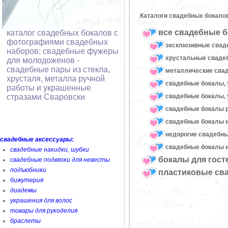
Каталоги свадебных бокало
все свадебные б
каталог свадебных бокалов с
фотографиями свадебных
эксклюзивные свад
наборов: свадебные фужеры
хрустальные свад
для молодоженов -
свадебные пары из стекла,
металлические сва
хрусталя, металла ручной
свадебные бокалы, 
работы и украшенные
свадебные бокалы, 
стразами Сваровски
свадебные бокалы 
свадебные бокалы и
недорогие свадебн
свадебные аксессуары:
свадебные бокалы и
свадебные накидки, шубки
бокалы для гост
свадебные подвязки для невесты
подъюбники
пластиковые св
бижутерия
диадемы
украшения для волос
товары для рукоделия
браслеты