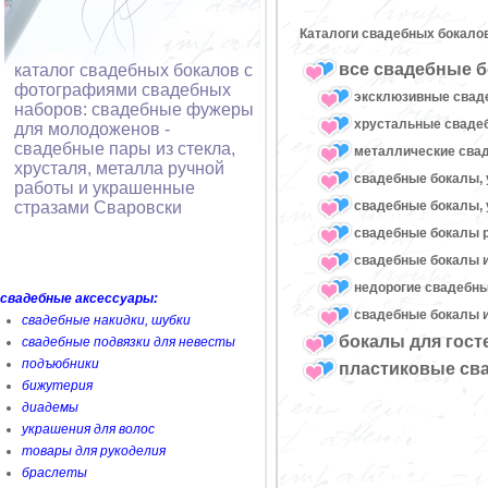
Каталоги свадебных бокало
все свадебные б
каталог свадебных бокалов с
фотографиями свадебных
эксклюзивные свад
наборов: свадебные фужеры
хрустальные свад
для молодоженов -
свадебные пары из стекла,
металлические сва
хрусталя, металла ручной
свадебные бокалы, 
работы и украшенные
свадебные бокалы, 
стразами Сваровски
свадебные бокалы 
свадебные бокалы и
недорогие свадебн
свадебные аксессуары:
свадебные бокалы и
свадебные накидки, шубки
бокалы для гост
свадебные подвязки для невесты
подъюбники
пластиковые св
бижутерия
диадемы
украшения для волос
товары для рукоделия
браслеты