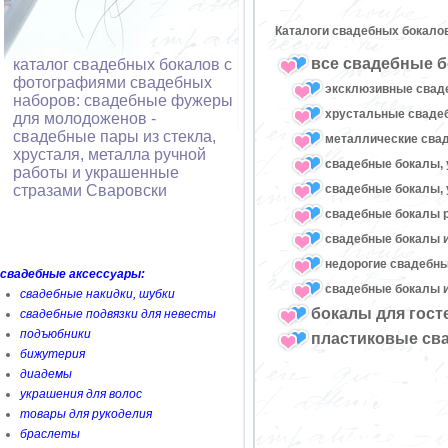
Каталоги свадебных бокало
все свадебные б
каталог свадебных бокалов с
фотографиями свадебных
эксклюзивные свад
наборов: свадебные фужеры
хрустальные свад
для молодоженов -
свадебные пары из стекла,
металлические сва
хрусталя, металла ручной
свадебные бокалы, 
работы и украшенные
свадебные бокалы, 
стразами Сваровски
свадебные бокалы 
свадебные бокалы и
недорогие свадебн
свадебные аксессуары:
свадебные бокалы и
свадебные накидки, шубки
бокалы для гост
свадебные подвязки для невесты
подъюбники
пластиковые св
бижутерия
диадемы
украшения для волос
товары для рукоделия
браслеты