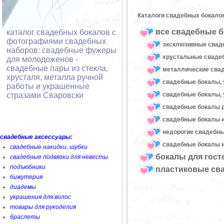
Каталоги свадебных бокало
все свадебные б
каталог свадебных бокалов с
фотографиями свадебных
эксклюзивные свад
наборов: свадебные фужеры
хрустальные свад
для молодоженов -
свадебные пары из стекла,
металлические сва
хрусталя, металла ручной
свадебные бокалы, 
работы и украшенные
свадебные бокалы, 
стразами Сваровски
свадебные бокалы 
свадебные бокалы и
недорогие свадебн
свадебные аксессуары:
свадебные бокалы и
свадебные накидки, шубки
бокалы для гост
свадебные подвязки для невесты
подъюбники
пластиковые св
бижутерия
диадемы
украшения для волос
товары для рукоделия
браслеты