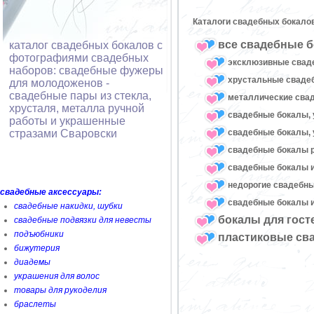
Каталоги свадебных бокало
все свадебные б
каталог свадебных бокалов с
фотографиями свадебных
эксклюзивные свад
наборов: свадебные фужеры
хрустальные свад
для молодоженов -
свадебные пары из стекла,
металлические сва
хрусталя, металла ручной
свадебные бокалы, 
работы и украшенные
свадебные бокалы, 
стразами Сваровски
свадебные бокалы 
свадебные бокалы и
недорогие свадебн
свадебные аксессуары:
свадебные бокалы и
свадебные накидки, шубки
бокалы для гост
свадебные подвязки для невесты
подъюбники
пластиковые св
бижутерия
диадемы
украшения для волос
товары для рукоделия
браслеты