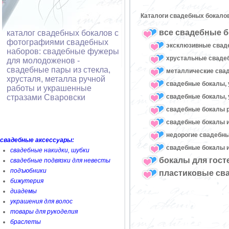
Каталоги свадебных бокало
все свадебные б
каталог свадебных бокалов с
фотографиями свадебных
эксклюзивные свад
наборов: свадебные фужеры
хрустальные свад
для молодоженов -
свадебные пары из стекла,
металлические сва
хрусталя, металла ручной
свадебные бокалы, 
работы и украшенные
свадебные бокалы, 
стразами Сваровски
свадебные бокалы 
свадебные бокалы и
недорогие свадебн
свадебные аксессуары:
свадебные бокалы и
свадебные накидки, шубки
бокалы для гост
свадебные подвязки для невесты
подъюбники
пластиковые св
бижутерия
диадемы
украшения для волос
товары для рукоделия
браслеты