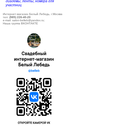
диадемы, ленты, номера для
участниц
Интернет-магазин Белый Лебедь, г.Москва
тел:
(985) 226-40-20
e-mail: salon-belleb@yandex.ru;
Наша группа ВКОНТАКТЕ