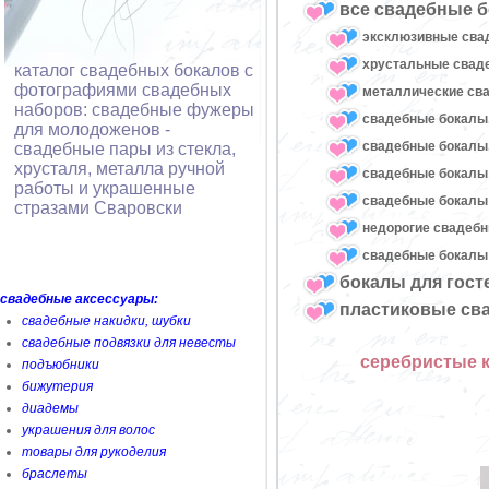
все свадебные б
эксклюзивные сва
хрустальные сва
каталог свадебных бокалов с
фотографиями свадебных
металлические св
наборов: свадебные фужеры
свадебные бокалы,
для молодоженов -
свадебные бокалы
свадебные пары из стекла,
хрусталя, металла ручной
свадебные бокалы
работы и украшенные
свадебные бокалы 
стразами Сваровски
недорогие свадеб
свадебные бокалы 
бокалы для гост
свадебные аксессуары:
пластиковые св
свадебные накидки, шубки
свадебные подвязки для невесты
серебристые 
подъюбники
бижутерия
диадемы
украшения для волос
товары для рукоделия
браслеты