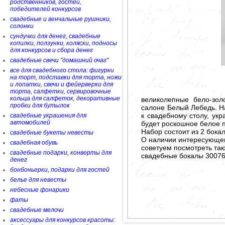
родственников, гостей,
победителей конкурсов
свадебные и венчальные рушники,
солонки
сундучки для денег, свадебные
копилки, ползунки, коляски, подносы
для конкурсов и сбора денег
свадебные свечи "домашний очаг"
все для свадебного стола: фигурки
на торт, подставки для торта, ножи
и лопатки, свечи и фейерверки для
торта, салфетки, сервировочные
кольца для салфеток, декоративные
великолепные бело-зол
пробки для бутылок
салоне Белый Лебедь. Н
к свадебному столу, ук
свадебные украшения для
автомобилей
будет роскошное белое п
Набор состоит из 2 бокал
свадебные букеты невесты
О наличии интересующего
свадебная обувь
советуем посмотреть так
свадебные подарки, конверты для
свадебные бокалы 3007
денег
бонбоньерки, подарки для гостей
белье для невесты
небесные фонарики
фаты
свадебные мелочи
аксессуары для конкурсов красоты: