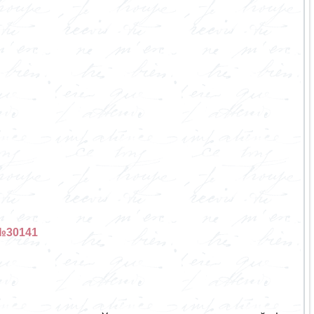
№30141