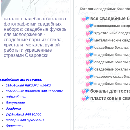
Каталоги свадебных бокало
все свадебные б
каталог свадебных бокалов с
фотографиями свадебных
эксклюзивные свад
наборов: свадебные фужеры
хрустальные свад
для молодоженов -
свадебные пары из стекла,
металлические сва
хрусталя, металла ручной
свадебные бокалы, 
работы и украшенные
свадебные бокалы, 
стразами Сваровски
свадебные бокалы 
свадебные бокалы и
недорогие свадебн
свадебные аксессуары:
свадебные бокалы и
свадебные накидки, шубки
бокалы для гост
свадебные подвязки для невесты
подъюбники
пластиковые св
бижутерия
диадемы
украшения для волос
товары для рукоделия
браслеты