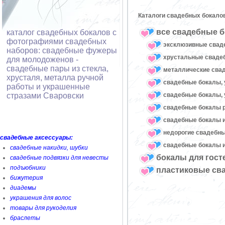
Каталоги свадебных бокало
все свадебные б
каталог свадебных бокалов с
фотографиями свадебных
эксклюзивные свад
наборов: свадебные фужеры
хрустальные свад
для молодоженов -
свадебные пары из стекла,
металлические сва
хрусталя, металла ручной
свадебные бокалы, 
работы и украшенные
свадебные бокалы, 
стразами Сваровски
свадебные бокалы 
свадебные бокалы и
недорогие свадебн
свадебные аксессуары:
свадебные бокалы и
свадебные накидки, шубки
бокалы для гост
свадебные подвязки для невесты
подъюбники
пластиковые св
бижутерия
диадемы
украшения для волос
товары для рукоделия
браслеты