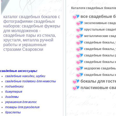
Каталоги свадебных бокало
все свадебные б
каталог свадебных бокалов с
фотографиями свадебных
эксклюзивные свад
наборов: свадебные фужеры
хрустальные свад
для молодоженов -
свадебные пары из стекла,
металлические сва
хрусталя, металла ручной
свадебные бокалы, 
работы и украшенные
свадебные бокалы, 
стразами Сваровски
свадебные бокалы 
свадебные бокалы и
недорогие свадебн
свадебные аксессуары:
свадебные бокалы и
свадебные накидки, шубки
бокалы для гост
свадебные подвязки для невесты
подъюбники
пластиковые св
бижутерия
диадемы
украшения для волос
товары для рукоделия
браслеты