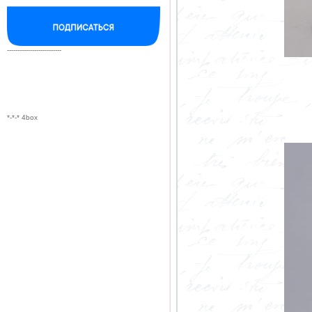
--------------------------
*-*-* 4box