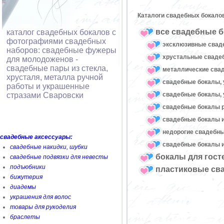
Каталоги свадебных бокало
все свадебные б
каталог свадебных бокалов с
фотографиями свадебных
эксклюзивные свад
наборов: свадебные фужеры
хрустальные свад
для молодоженов -
свадебные пары из стекла,
металлические сва
хрусталя, металла ручной
свадебные бокалы, 
работы и украшенные
свадебные бокалы, 
стразами Сваровски
свадебные бокалы 
свадебные бокалы и
недорогие свадебн
свадебные аксессуары:
свадебные бокалы и
свадебные накидки, шубки
бокалы для гост
свадебные подвязки для невесты
подъюбники
пластиковые св
бижутерия
диадемы
украшения для волос
товары для рукоделия
браслеты