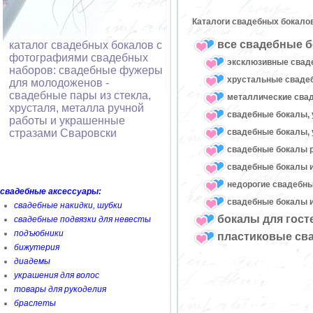
Каталоги свадебных бокало
все свадебные б
каталог свадебных бокалов с
фотографиями свадебных
эксклюзивные свад
наборов: свадебные фужеры
хрустальные свад
для молодоженов -
свадебные пары из стекла,
металлические сва
хрусталя, металла ручной
свадебные бокалы, 
работы и украшенные
свадебные бокалы, 
стразами Сваровски
свадебные бокалы 
свадебные бокалы и
недорогие свадебн
свадебные аксессуары:
свадебные бокалы и
свадебные накидки, шубки
бокалы для гост
свадебные подвязки для невесты
подъюбники
пластиковые св
бижутерия
диадемы
украшения для волос
товары для рукоделия
браслеты