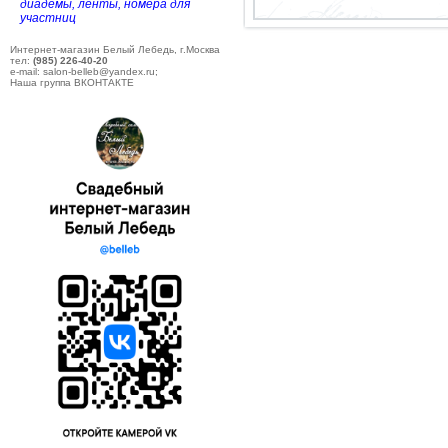
диадемы, ленты, номера для
участниц
Интернет-магазин Белый Лебедь, г.Москва
тел:
(985) 226-40-20
e-mail: salon-belleb@yandex.ru;
Наша группа ВКОНТАКТЕ