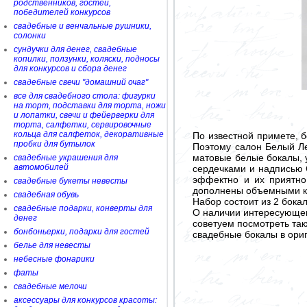
родственников, гостей,
победителей конкурсов
свадебные и венчальные рушники,
солонки
сундучки для денег, свадебные
копилки, ползунки, коляски, подносы
для конкурсов и сбора денег
свадебные свечи "домашний очаг"
все для свадебного стола: фигурки
на торт, подставки для торта, ножи
и лопатки, свечи и фейерверки для
торта, салфетки, сервировочные
кольца для салфеток, декоративные
По известной примете, 
пробки для бутылок
Поэтому салон Белый Ле
матовые белые бокалы, 
свадебные украшения для
автомобилей
сердечками и надписью 
эффектно и их приятно
свадебные букеты невесты
дополнены объемными ко
свадебная обувь
Набор состоит из 2 бока
свадебные подарки, конверты для
О наличии интересующего
денег
советуем посмотреть так
бонбоньерки, подарки для гостей
свадебные бокалы в ори
белье для невесты
небесные фонарики
фаты
свадебные мелочи
аксессуары для конкурсов красоты: