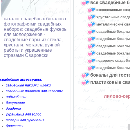
все свадебные б
эксклюзивные сва
хрустальные сва
каталог свадебных бокалов с
фотографиями свадебных
металлические св
наборов: свадебные фужеры
свадебные бокалы,
для молодоженов -
свадебные бокалы
свадебные пары из стекла,
хрусталя, металла ручной
свадебные бокалы
работы и украшенные
свадебные бокалы 
стразами Сваровски
недорогие свадеб
свадебные бокалы 
бокалы для гост
свадебные аксессуары:
пластиковые св
свадебные накидки, шубки
свадебные подвязки для невесты
лилово-се
подъюбники
бижутерия
диадемы
украшения для волос
товары для рукоделия
браслеты