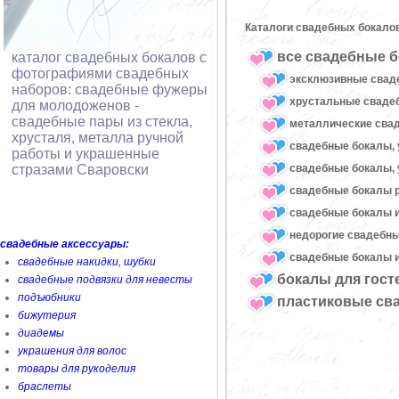
Каталоги свадебных бокало
все свадебные б
каталог свадебных бокалов с
фотографиями свадебных
эксклюзивные свад
наборов: свадебные фужеры
хрустальные свад
для молодоженов -
свадебные пары из стекла,
металлические сва
хрусталя, металла ручной
свадебные бокалы, 
работы и украшенные
свадебные бокалы, 
стразами Сваровски
свадебные бокалы 
свадебные бокалы и
недорогие свадебн
свадебные аксессуары:
свадебные бокалы и
свадебные накидки, шубки
бокалы для гост
свадебные подвязки для невесты
подъюбники
пластиковые св
бижутерия
диадемы
украшения для волос
товары для рукоделия
браслеты