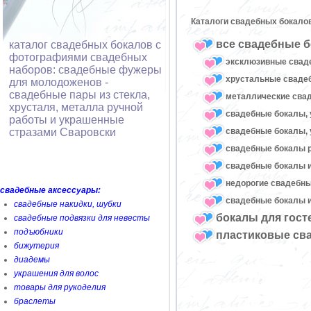
Каталоги свадебных бокало
все свадебные б
каталог свадебных бокалов с
фотографиями свадебных
эксклюзивные свад
наборов: свадебные фужеры
хрустальные свад
для молодоженов -
свадебные пары из стекла,
металлические сва
хрусталя, металла ручной
свадебные бокалы, 
работы и украшенные
свадебные бокалы, 
стразами Сваровски
свадебные бокалы 
свадебные бокалы и
недорогие свадебн
свадебные аксессуары:
свадебные бокалы и
свадебные накидки, шубки
бокалы для гост
свадебные подвязки для невесты
подъюбники
пластиковые св
бижутерия
диадемы
украшения для волос
товары для рукоделия
браслеты