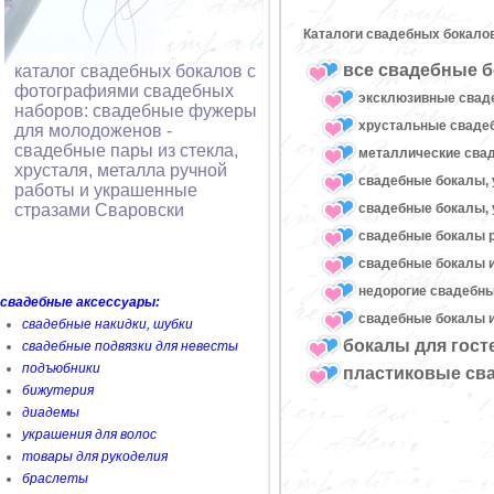
Каталоги свадебных бокало
все свадебные б
каталог свадебных бокалов с
фотографиями свадебных
эксклюзивные свад
наборов: свадебные фужеры
хрустальные свад
для молодоженов -
свадебные пары из стекла,
металлические сва
хрусталя, металла ручной
свадебные бокалы, 
работы и украшенные
свадебные бокалы, 
стразами Сваровски
свадебные бокалы 
свадебные бокалы и
недорогие свадебн
свадебные аксессуары:
свадебные бокалы и
свадебные накидки, шубки
бокалы для гост
свадебные подвязки для невесты
подъюбники
пластиковые св
бижутерия
диадемы
украшения для волос
товары для рукоделия
браслеты