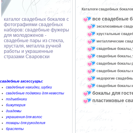
Каталоги свадебных бокало
все свадебные б
каталог свадебных бокалов с
фотографиями свадебных
эксклюзивные свад
наборов: свадебные фужеры
хрустальные свад
для молодоженов -
свадебные пары из стекла,
металлические сва
хрусталя, металла ручной
свадебные бокалы, 
работы и украшенные
свадебные бокалы, 
стразами Сваровски
свадебные бокалы 
свадебные бокалы и
недорогие свадебн
свадебные аксессуары:
свадебные бокалы и
свадебные накидки, шубки
бокалы для гост
свадебные подвязки для невесты
подъюбники
пластиковые св
бижутерия
диадемы
украшения для волос
товары для рукоделия
браслеты