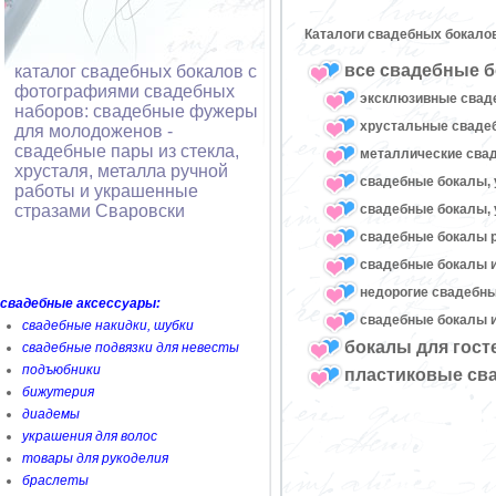
Каталоги свадебных бокало
все свадебные б
каталог свадебных бокалов с
фотографиями свадебных
эксклюзивные свад
наборов: свадебные фужеры
хрустальные свад
для молодоженов -
свадебные пары из стекла,
металлические сва
хрусталя, металла ручной
свадебные бокалы, 
работы и украшенные
свадебные бокалы, 
стразами Сваровски
свадебные бокалы 
свадебные бокалы и
недорогие свадебн
свадебные аксессуары:
свадебные бокалы и
свадебные накидки, шубки
бокалы для гост
свадебные подвязки для невесты
подъюбники
пластиковые св
бижутерия
диадемы
украшения для волос
товары для рукоделия
браслеты