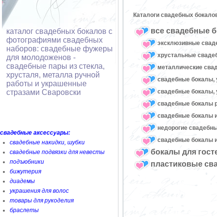
Каталоги свадебных бокало
все свадебные б
каталог свадебных бокалов с
фотографиями свадебных
эксклюзивные свад
наборов: свадебные фужеры
хрустальные свад
для молодоженов -
свадебные пары из стекла,
металлические сва
хрусталя, металла ручной
свадебные бокалы, 
работы и украшенные
свадебные бокалы, 
стразами Сваровски
свадебные бокалы 
свадебные бокалы и
недорогие свадебн
свадебные аксессуары:
свадебные бокалы и
свадебные накидки, шубки
бокалы для гост
свадебные подвязки для невесты
подъюбники
пластиковые св
бижутерия
диадемы
украшения для волос
товары для рукоделия
браслеты