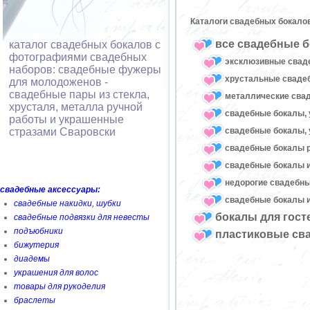
Каталоги свадебных бокало
все свадебные б
каталог свадебных бокалов с
фотографиями свадебных
эксклюзивные свад
наборов: свадебные фужеры
хрустальные свад
для молодоженов -
свадебные пары из стекла,
металлические сва
хрусталя, металла ручной
свадебные бокалы, 
работы и украшенные
свадебные бокалы, 
стразами Сваровски
свадебные бокалы 
свадебные бокалы и
недорогие свадебн
свадебные аксессуары:
свадебные бокалы и
свадебные накидки, шубки
бокалы для гост
свадебные подвязки для невесты
подъюбники
пластиковые св
бижутерия
диадемы
украшения для волос
товары для рукоделия
браслеты