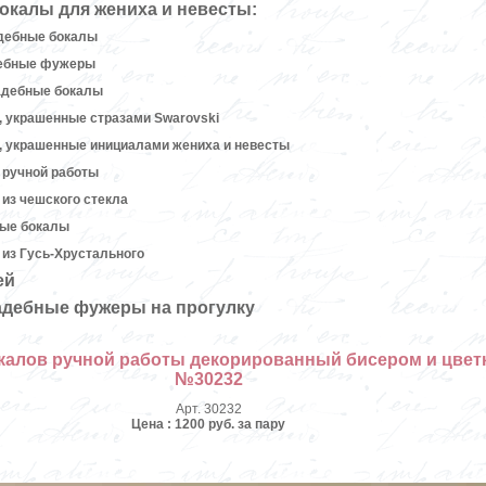
окалы для жениха и невесты:
дебные бокалы
дебные фужеры
адебные бокалы
 украшенные стразами Swarovski
, украшенные инициалами жениха и невесты
 ручной работы
из чешского стекла
ные бокалы
из Гусь-Хрустального
ей
адебные фужеры на прогулку
калов ручной работы декорированный бисером и цветк
№30232
Арт. 30232
Цена : 1200 руб. за пару