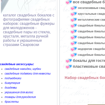
все свадебные б
эксклюзивные сва
хрустальные сва
каталог свадебных бокалов с
фотографиями свадебных
металлические св
наборов: свадебные фужеры
свадебные бокалы,
для молодоженов -
свадебные бокалы
свадебные пары из стекла,
хрусталя, металла ручной
свадебные бокалы
работы и украшенные
свадебные бокалы 
стразами Сваровски
недорогие свадеб
свадебные бокалы 
бокалы для гост
свадебные аксессуары:
пластиковые св
свадебные накидки, шубки
свадебные подвязки для невесты
Набор свадебных бо
подъюбники
бижутерия
диадемы
украшения для волос
товары для рукоделия
браслеты