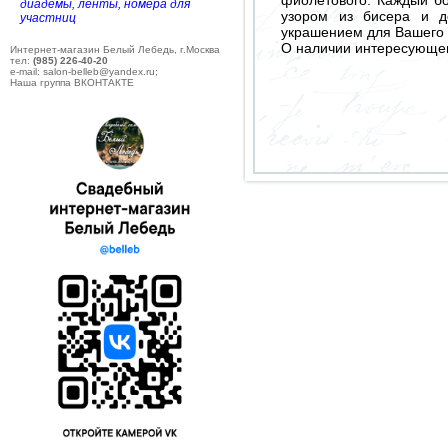
диадемы, ленты, номера для
узором из бисера и д
участниц
украшением для Вашего с
О наличии интересующего
Интернет-магазин Белый Лебедь, г.Москва
тел:
(985) 226-40-20
e-mail: salon-belleb@yandex.ru;
Наша группа ВКОНТАКТЕ