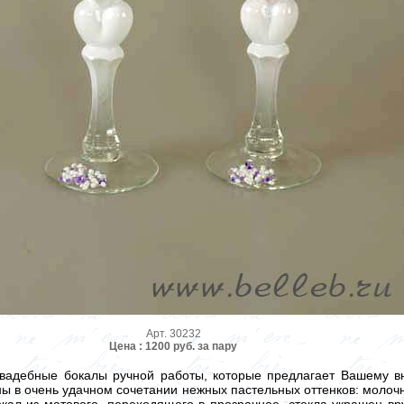
Арт. 30232
Цена : 1200 руб. за пару
свадебные бокалы ручной работы, которые предлагает Вашему 
ы в очень удачном сочетании нежных пастельных оттенков: молочн
кал из матового, переходящего в прозрачное, стекла украшен в