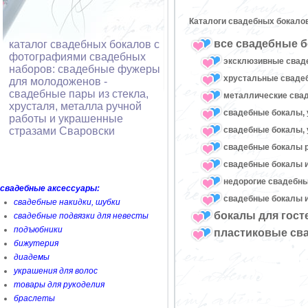
Каталоги свадебных бокало
все свадебные б
каталог свадебных бокалов с
фотографиями свадебных
эксклюзивные свад
наборов: свадебные фужеры
хрустальные свад
для молодоженов -
свадебные пары из стекла,
металлические сва
хрусталя, металла ручной
свадебные бокалы, 
работы и украшенные
свадебные бокалы, 
стразами Сваровски
свадебные бокалы 
свадебные бокалы и
недорогие свадебн
свадебные аксессуары:
свадебные бокалы и
свадебные накидки, шубки
бокалы для гост
свадебные подвязки для невесты
подъюбники
пластиковые св
бижутерия
диадемы
украшения для волос
товары для рукоделия
браслеты